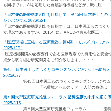
も同様です。AIを応用した自動診断機器などが、既に医・・
「日本発の医療機器創出を目指して」第45回 日本医工もの
シンポジウム 2026/1/21
「日本発の医療機器創出を目指す」は、日本医工ものづくり
立理念でありますが、2015年に、AMEDや東京都医工・・・
「医療現場に直結する医療機器」第4回 コモンズプレミアム
2025/12/11
医療機器開発の必要要件である医療現場での有用性と安全
点から取り組む研究開発をご紹介致します。・・・
第43回日本医工ものづくりコモンズシンポジウム「光環境
2025/6/27
第43回日本医工ものづくりコモンズシンポジウム
「光環境とヘルスケア」 人間の身体は、敏
第８回大型医療研究推進フォーラム
歯科医療の未来を拓く 
2025/2/15
第８回大型医療研究推進フォーラム 「歯科医