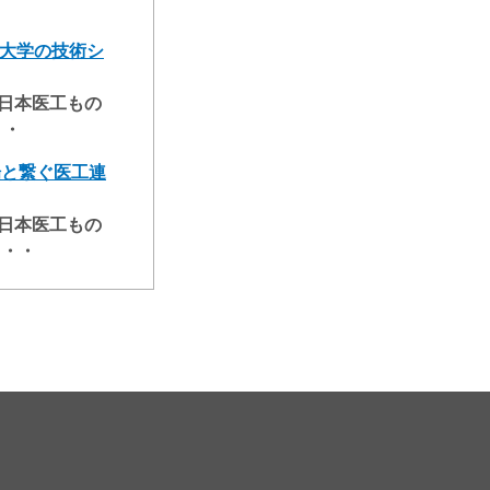
・
信大学の技術シ
工もの
・・
場と繋ぐ医工連
工もの
・・