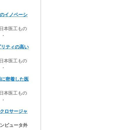
のイノベーシ
工もの
・・
ビリティの高い
工もの
・・
場に密着した医
工もの
・・
クロサージャ
ュータ外