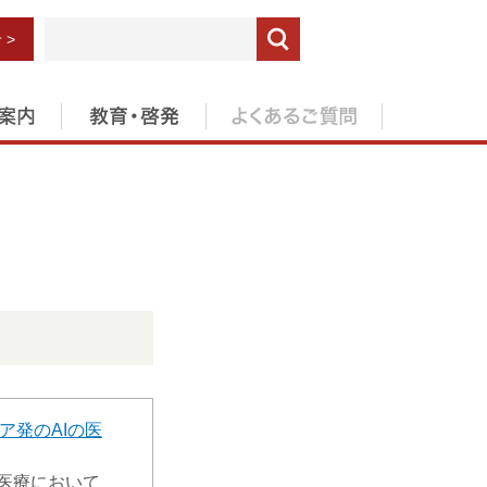
 >
ア発のAIの医
医療において