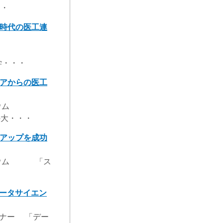
・・
の時代の医工連
・・・
アからの医工
ム
大・・・
アップを成功
ウム 「ス
ータサイエン
ナー 「デー