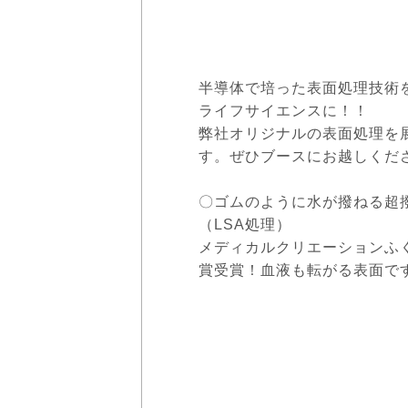
半導体で培った表面処理技術
ライフサイエンスに！！
弊社オリジナルの表面処理を
す。ぜひブースにお越しくだ
〇ゴムのように水が撥ねる超
（LSA処理）
メディカルクリエーションふ
賞受賞！血液も転がる表面で
医療現場に展
〇マイクロ流路チ
パッケージ後でも
処理もで
微細な流路に血液