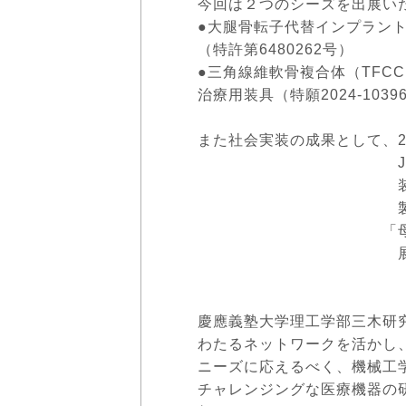
今回は２つのシーズを出展い
●大腿骨転子代替インプラン
（特許第6480262号）
●三角線維軟骨複合体（TFC
治療用装具（特願2024-1039
また社会実装の成果として、202
Japanに出展し
装具」（特開2024
製品となった「外転枕
「母指CM関節サポー
展示を行い
慶應義塾大学理工学部三木研
わたるネットワークを活かし
ニーズに応えるべく、機械工
チャレンジングな医療機器の