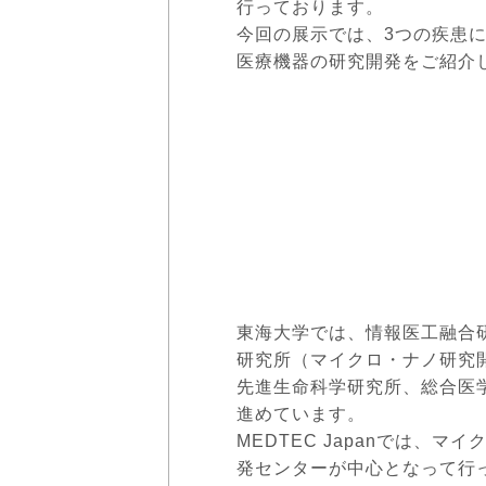
行っております。
今回の展示では、3つの疾患に
医療機器の研究開発をご紹介
１．慢性腎不全に
２．脳梗塞治療に
の高機
３．顔面麻痺患者
制御
東海大学では、情報医工融合研
研究所（マイクロ・ナノ研究
先進生命科学研究所、総合医
進めています。
MEDTEC Japanでは、マ
発センターが中心となって行