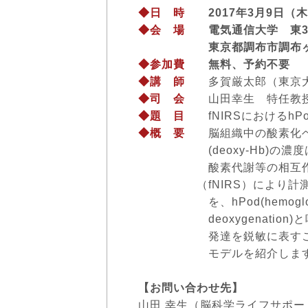
◆日 時
2017年3月9日（木）1
◆会 場
電気通信大学 東3号
東京都調布市調布ヶ丘
◆参加費
無料、予約不要
◆講 師
多賀厳太郎（東京大
◆司 会
山田幸生 特任教
◆題 目
fNIRSにおけるhP
◆概 要
脳組織中の酸素化ヘモグ
(deoxy-Hb)の濃度は
酸素代謝等の相互作用を通
（fNIRS）により計測される
を、hPod(hemoglobin Pha
deoxygenation)
発達を鋭敏に表すことを示
モデルを紹介します
【お問い合わせ先】
山田 幸生（脳科学ライフサポー