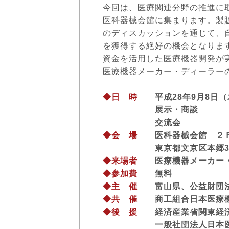
今回は、医療関連分野の推進に
医科器械会館に集まります。製
のディスカッションを通じて、
を獲得する絶好の機会となりま
資金を活用した医療機器開発が
医療機器メーカー・ディーラー
◆日 時
平成28年9月8日（
展示・商談 13:00
交流会 18
◆会 場
医科器械会館 ２Ｆ
東京都文京区本郷3
◆来場者
医療機器メーカー
◆参加費
無料
◆主 催
富山県、公益財団法
◆共 催
商工組合日本医療機
◆後 援
経済産業省関東経済
一般社団法人日本医工も