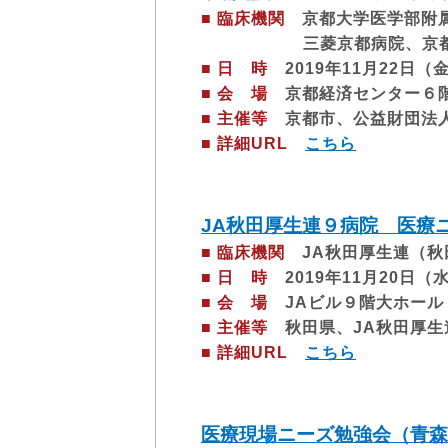
■ 臨床機関
京都大学医学部附属
三菱京都病院、京都府臨
■ 日 時
2019年11月22日（金
■ 会 場
京都経済センター６階
■ 主催等
京都市、公益財団法人
■ 詳細URL
こちら
JA秋田厚生連９病院 医療
■ 臨床機関
JA秋田厚生連（秋
■ 日 時
2019年11月20日（水）
■ 会 場
JAビル９階大ホール
■ 主催等
秋田県、JA秋田厚生
■ 詳細URL
こちら
医療現場ニーズ勉強会（青森M