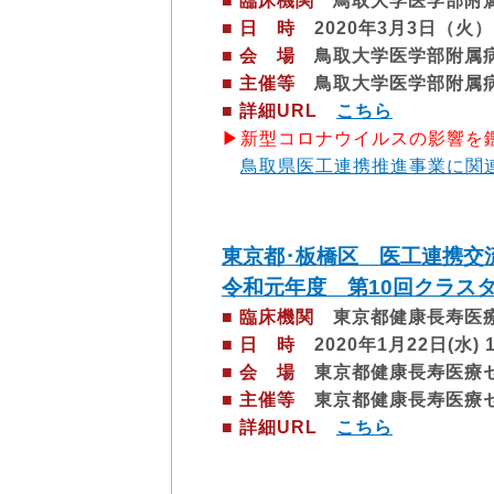
■ 臨床機関
鳥取大学医学部附
■ 日 時
2020年3月3日（火）13
■ 会 場
鳥取大学医学部附属病院
■ 主催等
鳥取大学医学部附属病
■ 詳細URL
こちら
▶新型コロナウイルスの影響を鑑
鳥取県医工連携推進事業に関
東京都･板橋区 医工連携交流
令和元年度 第10回クラス
■ 臨床機関
東京都健康長寿医
■ 日 時
2020年1月22日(水) 14
■ 会 場
東京都健康長寿医療セン
■ 主催等
東京都健康長寿医療セ
■ 詳細URL
こちら